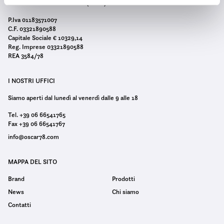
00060 Castelnuovo di Porto (Roma)
n
s
P.Iva 01183571007
C.F. 03321890588
e
Capitale Sociale € 10329,14
n
Reg. Imprese 03321890588
s
REA 3584/78
o
I NOSTRI UFFICI
Siamo aperti dal lunedì al venerdì dalle 9 alle 18
Tel. +39 06 66541765
Fax +39 06 66541767
info@oscar78.com
MAPPA DEL SITO
Brand
Prodotti
News
Chi siamo
Contatti