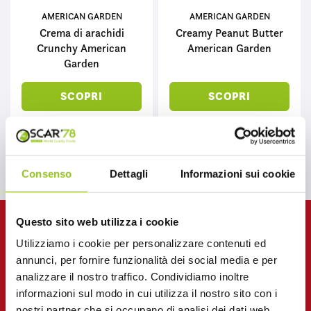
AMERICAN GARDEN
AMERICAN GARDEN
Crema di arachidi
Creamy Peanut Butter
Crunchy American
American Garden
Garden
SCOPRI
SCOPRI
Consenso
Dettagli
Informazioni sui cookie
Questo sito web utilizza i cookie
Utilizziamo i cookie per personalizzare contenuti ed
annunci, per fornire funzionalità dei social media e per
analizzare il nostro traffico. Condividiamo inoltre
Entra nel Mondo Oscar ’78
informazioni sul modo in cui utilizza il nostro sito con i
nostri partner che si occupano di analisi dei dati web,