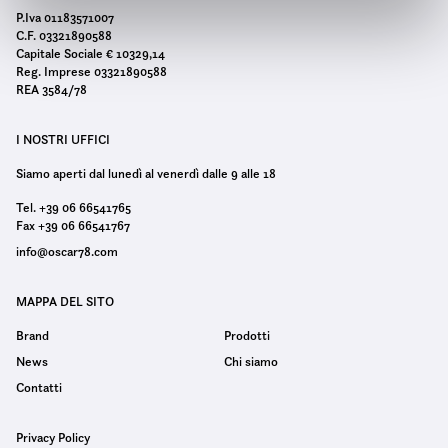
n
P.Iva 01183571007
s
C.F. 03321890588
e
Capitale Sociale € 10329,14
Reg. Imprese 03321890588
n
REA 3584/78
s
o
I NOSTRI UFFICI
Siamo aperti dal lunedì al venerdì dalle 9 alle 18
Tel. +39 06 66541765
Fax +39 06 66541767
info@oscar78.com
MAPPA DEL SITO
Brand
Prodotti
News
Chi siamo
Contatti
Privacy Policy