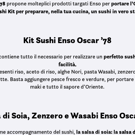
’78
portare l’
propone molteplici prodotti targati Enso per
shi Kit
per preparare, nella tua cucina, un sushi in vero s
Kit Sushi Enso Oscar ’78
perfetto sus
ontiene tutto il necessario per realizzare un
facilità.
esenti riso, aceto di riso, alghe Nori, pasta Wasabi, zenzero
e. Basta aggiungere pesce fresco e verdure, per portare 
maki e tutto il sapore d’Oriente.
 di Soia, Zenzero e Wasabi Enso Osc
la salsa di soia: la
salsa 
me accompagnamento del sushi,