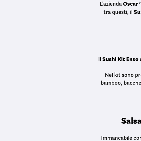
Oscar 
L’azienda
Su
tra questi, il
Sushi Kit Enso
Il
c
Nel kit sono pr
bamboo, bacchett
Salsa
Immancabile co