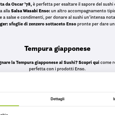
ta da Oscar ’78,
è perfetta per esaltare il sapore del sushi
Salsa Wasabi Enso
:
a alla
un altro accompagnamento tipic
e a salse e condimenti, per donare al sushi un’intensa nota
ger:
sfoglie di zenzero sottaceto Enso
pronte per dare un 
Tempura giapponese
nare la Tempura giapponese al Sushi?
Scopri qui
come re
perfetta con i prodotti Enso.
Sushi curiosità
Dettagli
Uramaki il sushi ha ormai conquistato tutti. Ma cosa c’è di
Ecco qualche speciale curiosità per i veri 
per eccellenza?