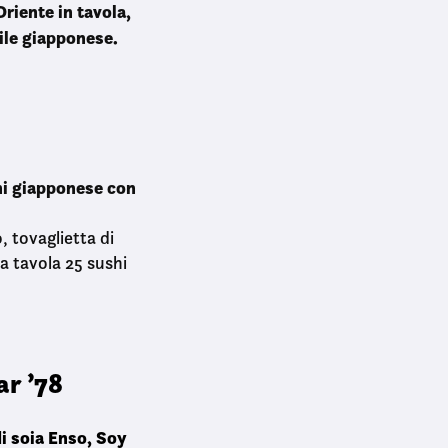
Oriente in tavola,
tile giapponese.
hi giapponese con
, tovaglietta di
a tavola 25 sushi
ar ’78
di soia Enso, Soy