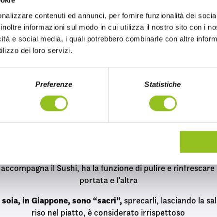
ookie
nalizzare contenuti ed annunci, per fornire funzionalità dei socia
ce in Giappone, ma in Cina,
circa 2 mila anni fa. Il sushi, 
inoltre informazioni sul modo in cui utilizza il nostro sito con i 
ggi, si è invece sviluppato in Giappone intorno all’VIII seco
icità e social media, i quali potrebbero combinarle con altre inform
i è Yoshi
(Hanaya Yohei) che, nella prima metà dell’800, serv
lizzo dei loro servizi.
occoncini di riso pressato con una fetta di pesce affumica
chef del mondo è Jiro Ono
: ha 97 anni e cucina sushi dall’et
Preferenze
Statistiche
minuscolo ristorante a Tokyo
hi”
non definisce il pesce crudo, bensì il riso che lo accom
o con zucchero, sale e aceto per ottenere la sua tipica coll
valuta per pagare l
II secolo il sushi veniva utilizzato come
 accompagna il Sushi, ha la funzione di pulire e rinfrescare
portata e l’altra
di soia, in Giappone, sono “sacri”,
sprecarli, lasciando la sals
riso nel piatto, è considerato irrispettoso