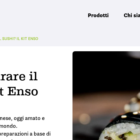
Prodotti
Chi s
 SUSHI? IL KIT ENSO
are il
it Enso
ponese, oggi amato e
l mondo.
preparazioni a base di