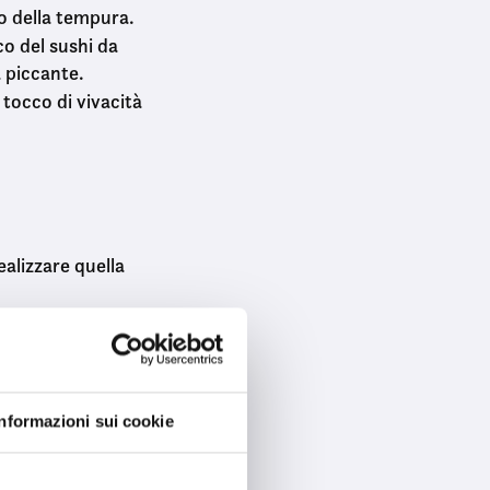
 o della tempura.
o del sushi da
 piccante.
tocco di vivacità
alizzare quella
Informazioni sui cookie
etro il piatto
sushi lover.