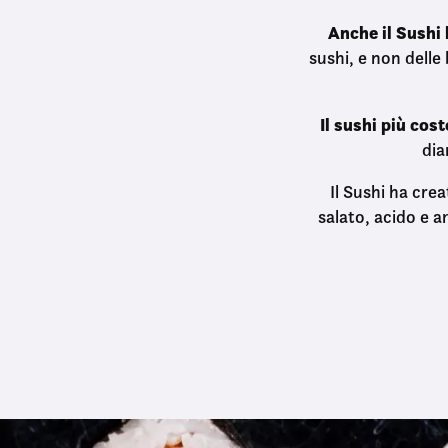
o
Anche il Sushi 
n
sushi, e non delle
s
e
n
Il sushi più cos
s
dia
o
Il Sushi ha cre
salato, acido e a