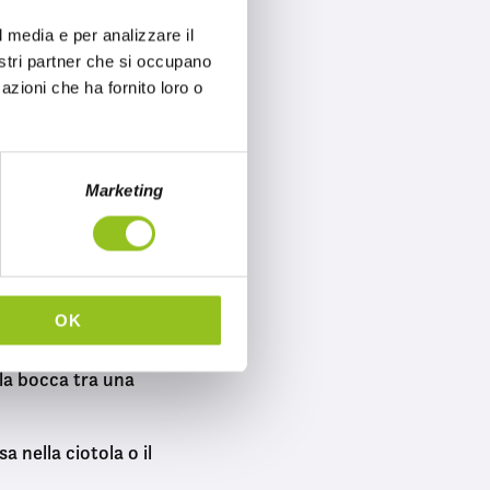
l media e per analizzare il
come lo conosciamo
nostri partner che si occupano
lo
azioni che ha fornito loro o
iva ai suoi clienti
to
à di 8. Gestisce un
Marketing
pagna, che viene
osità
OK
e tasse
 la bocca tra una
a nella ciotola o il