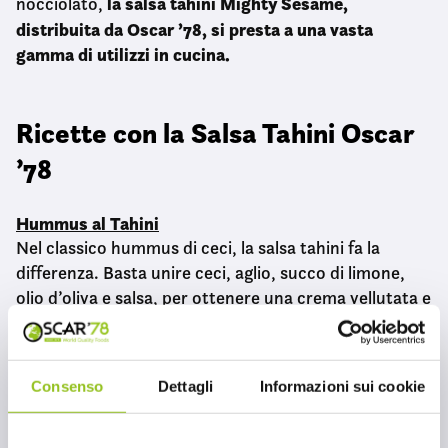
la salsa tahini Mighty Sesame,
nocciolato,
distribuita da Oscar ’78, si presta a una vasta
gamma di utilizzi in cucina.
Ricette con la Salsa Tahini Oscar
’78
Hummus al Tahini
Nel classico hummus di ceci, la salsa tahini fa la
differenza. Basta unire ceci, aglio, succo di limone,
olio d’oliva e salsa, per ottenere una crema vellutata e
ricca di sapore.
Condimento per Insalate
Consenso
Dettagli
Informazioni sui cookie
Perfetta per condire le insalate: mescolata all’olio
d’oliva, aceto di mele, aglio e un pizzico di sale, per un
condimento cremoso e avvolgente per ogni insalata.