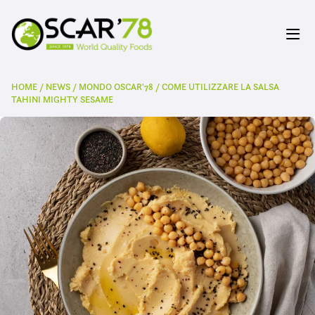
HOME
/
NEWS
/
MONDO OSCAR'78
/
COME UTILIZZARE LA SALSA
TAHINI MIGHTY SESAME