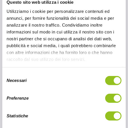
Questo sito web utilizza i cookie
Salsa per Tacos e Burritos
Utilizziamo i cookie per personalizzare contenuti ed
La salsa tahini può essere trasformata in una salsa
annunci, per fornire funzionalità dei social media e per
perfetta per tacos e burritos. Mescolata con lime,
analizzare il nostro traffico. Condividiamo inoltre
coriandolo fresco, pepe e un po’ di acqua, per un mix
informazioni sul modo in cui utilizza il nostro sito con i
cremoso che aggiungerà un tocco esotico ai piatti
nostri partner che si occupano di analisi dei dati web,
Tex-Mex.
pubblicità e social media, i quali potrebbero combinarle
con altre informazioni che ha fornito loro o che hanno
Sesame Noodles al Tahini
raccolto dal suo utilizzo dei loro servizi.
Questo condimento è ideale anche per i noodles: da
unire a salsa di soia, zenzero grattugiato, aglio e un
S
po’ di zucchero. Si crea un equilibrio perfetto tra
Necessari
e
dolce e salato, arricchito dalla consistenza cremosa
l
della tahini.
e
Preferenze
z
Sformato di Melanzane con Tahini
i
Per aggiungere un tocco mediorientale allo sformato
o
Statistiche
di melanzane, basta mescolare la salsa tahini con
n
yogurt greco, aglio, e succo di limone.