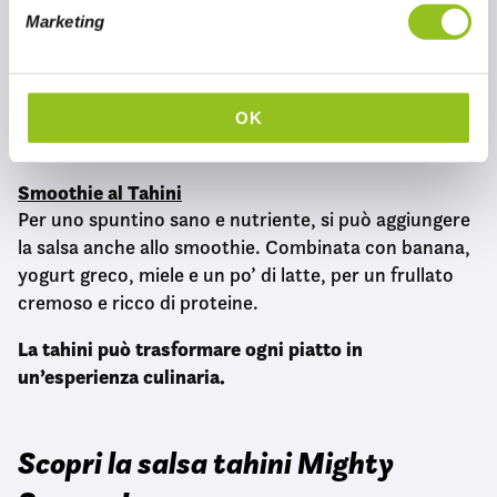
e
Marketing
d
Dolci al Tahini
e
La tahini può essere utilizzata anche nella
l
preparazione di dolci. Si può aggiungere a brownies,
c
biscotti o a una torta al cioccolato per ottenere un
OK
o
sapore unico.
n
Smoothie al Tahini
s
Per uno spuntino sano e nutriente, si può aggiungere
e
la salsa anche allo smoothie. Combinata con banana,
n
s
yogurt greco, miele e un po’ di latte, per un frullato
o
cremoso e ricco di proteine.
La tahini può trasformare ogni piatto in
un’esperienza culinaria.
Scopri la salsa tahini Mighty