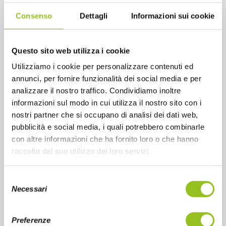
dell’organismo. Tuttavia, è importante consumarla
Consenso
Dettagli
Informazioni sui cookie
con moderazione, poiché, come altri alimenti a base
ricca di calorie.
di arachidi, è anche
Questo sito web utilizza i cookie
Utilizziamo i cookie per personalizzare contenuti ed
American Garden: cucina
annunci, per fornire funzionalità dei social media e per
statunitense
analizzare il nostro traffico. Condividiamo inoltre
informazioni sul modo in cui utilizza il nostro sito con i
nostri partner che si occupano di analisi dei dati web,
American Garden
è un marchio conosciuto e
pubblicità e social media, i quali potrebbero combinarle
apprezzato per la qualità dei suoi prodotti, ispirati alla
con altre informazioni che ha fornito loro o che hanno
tradizione culinaria statunitense.
La crema di
raccolto dal suo utilizzo dei loro servizi.
arachidi, uno dei suoi prodotti di punta, viene
realizzata seguendo standard elevati per garantire
S
gusto e freschezza. È perfetta per chi ama variare la
Necessari
e
propria alimentazione con un tocco internazionale,
l
mantenendo al contempo un’attenzione alla qualità e
e
alla genuinità degli ingredienti.
Preferenze