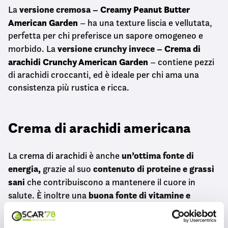
versione cremosa –
Creamy Peanut Butter
La
American Garden
– ha una texture liscia e vellutata,
perfetta per chi preferisce un sapore omogeneo e
versione crunchy invece –
Crema di
morbido. La
arachidi Crunchy American Garden
– contiene pezzi
di arachidi croccanti, ed è ideale per chi ama una
consistenza più rustica e ricca.
Crema di arachidi americana
un’ottima fonte di
La
crema di arachidi
è anche
energia,
contenuto di proteine e grassi
grazie al suo
sani
che contribuiscono a mantenere il cuore in
buona fonte di vitamine e
salute. È inoltre una
minerali,
tra cui la vitamina E, il magnesio e il
potassio, nutrienti essenziali per il benessere