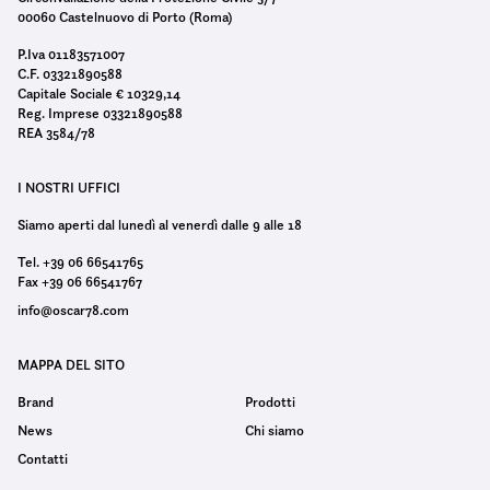
00060 Castelnuovo di Porto (Roma)
P.Iva 01183571007
C.F. 03321890588
Capitale Sociale € 10329,14
Reg. Imprese 03321890588
REA 3584/78
I NOSTRI UFFICI
Siamo aperti dal lunedì al venerdì dalle 9 alle 18
Tel. +39 06 66541765
Fax +39 06 66541767
info@oscar78.com
MAPPA DEL SITO
Brand
Prodotti
News
Chi siamo
Contatti