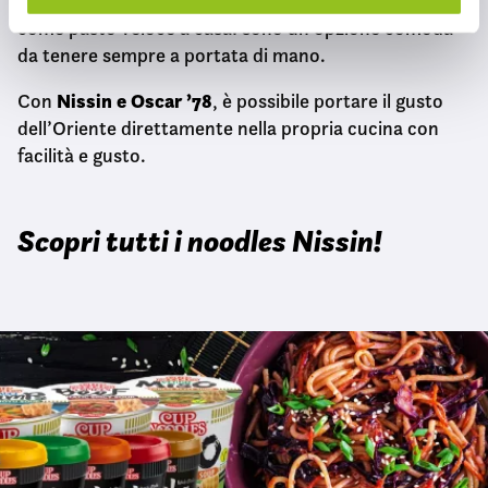
movimento.
Perfetti per il pranzo in ufficio, i picnic o
o
come pasto veloce a casa: sono un’opzione comoda
n
da tenere sempre a portata di mano.
s
e
Nissin e Oscar ’78
Con
, è possibile portare il gusto
n
dell’Oriente direttamente nella propria cucina con
s
facilità e gusto.
o
Scopri tutti i noodles Nissin!