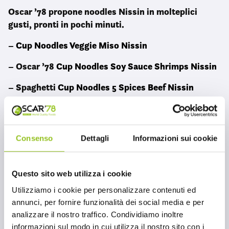
Oscar ’78 propone noodles Nissin in molteplici
gusti, pronti in pochi minuti.
–
Cup Noodles Veggie Miso Nissin
– Oscar ’78
Cup Noodles Soy Sauce Shrimps Nissin
– Spaghetti
Cup Noodles 5 Spices Beef Nissin
noodles
– Cup Noodles Tasty Chicken Nissin
Consenso
Dettagli
Informazioni sui cookie
– Soba Cup Japanese Curry Nissin
– oscar ’78
Soba Cup Yakitori Chicken Nissin
Questo sito web utilizza i cookie
– Soba Cup Sukiyaki Beef Nissin
Utilizziamo i cookie per personalizzare contenuti ed
annunci, per fornire funzionalità dei social media e per
– Spaghetti Soba Cup Teriyaki Nissin
analizzare il nostro traffico. Condividiamo inoltre
– Soba Cup Chili Nissin
informazioni sul modo in cui utilizza il nostro sito con i