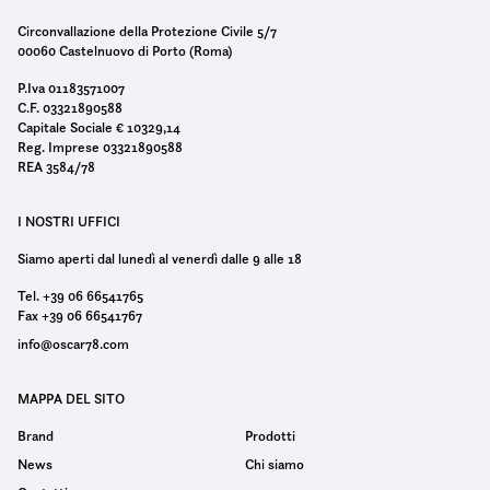
Circonvallazione della Protezione Civile 5/7
00060 Castelnuovo di Porto (Roma)
P.Iva 01183571007
C.F. 03321890588
Capitale Sociale € 10329,14
Reg. Imprese 03321890588
REA 3584/78
I NOSTRI UFFICI
Siamo aperti dal lunedì al venerdì dalle 9 alle 18
Tel. +39 06 66541765
Fax +39 06 66541767
info@oscar78.com
MAPPA DEL SITO
Brand
Prodotti
News
Chi siamo