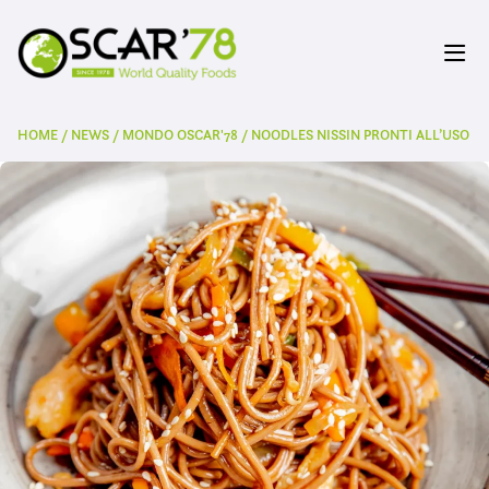
HOME
/
NEWS
/
MONDO OSCAR'78
/
NOODLES NISSIN PRONTI ALL’USO