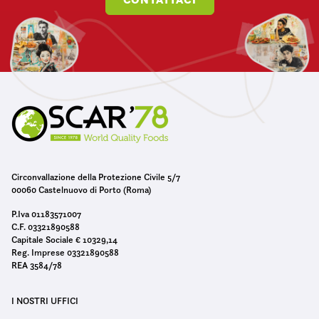
Circonvallazione della Protezione Civile 5/7
00060 Castelnuovo di Porto (Roma)
P.Iva 01183571007
C.F. 03321890588
Capitale Sociale € 10329,14
Reg. Imprese 03321890588
REA 3584/78
I NOSTRI UFFICI