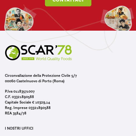
Circonvallazione della Protezione Civile 5/7
00060 Castelnuovo di Porto (Roma)
P.Iva 01183571007
C.F. 03321890588
Capitale Sociale € 10329,14
Reg. Imprese 03321890588
REA 3584/78
I NOSTRI UFFICI