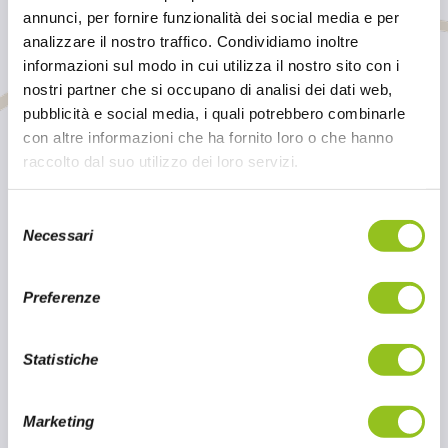
Contattaci per conoscere i dettagli di questo
annunci, per fornire funzionalità dei social media e per
prodotto e tutti gli altri articoli della nostra
analizzare il nostro traffico. Condividiamo inoltre
selezione
informazioni sul modo in cui utilizza il nostro sito con i
nostri partner che si occupano di analisi dei dati web,
pubblicità e social media, i quali potrebbero combinarle
INVIACI UN MESSAGGIO
con altre informazioni che ha fornito loro o che hanno
raccolto dal suo utilizzo dei loro servizi.
S
Necessari
e
l
e
Preferenze
z
i
o
Statistiche
n
e
Marketing
d