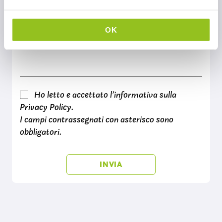
e
l
c
OK
o
n
s
e
n
Ho letto e accettato l’informativa sulla
s
Privacy Policy
.
o
I campi contrassegnati con asterisco sono
obbligatori.