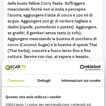
della busta Yellow Curry Paste. Soffriggere
mescolando finché non si inizia a percepire
l'aroma, aggiungere il latte di cocco e 100 ml di
acqua. Aggiungere 200 gr di verdure tagliate a
dadini (cipolle, pomodorini o patate). Aggiungere,
se graditi, 8 gamberi senza testa (o tofu).
Aggiungere mescolando la bustina di zucchero di
cocco (Coconut Sugar) e la bustina di spezie Thai
(Thai herbs), cuocere a fuoco lento fino a fine
cottura. Servire con riso, al vapore o lessato.
Conservare in luogo fresco e asciutto, una volta
aperto conservare in frigorifero e consumare
entro 7 giorni. Contiene 2 porzioni.
Consenso
Dettagli
Informazioni sui cookie
Vuoi saperne di più?
Questo sito web utilizza i cookie
Utilizziamo i cookie per personalizzare contenuti ed