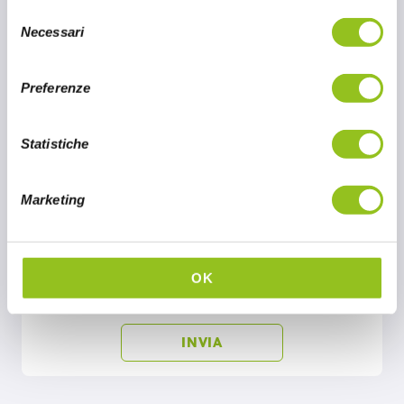
S
Necessari
e
l
e
Preferenze
z
i
o
Statistiche
n
e
Marketing
d
Ho letto e accettato l’informativa sulla
e
Privacy Policy
.
l
I campi contrassegnati con asterisco sono
c
OK
obbligatori.
o
n
s
e
n
s