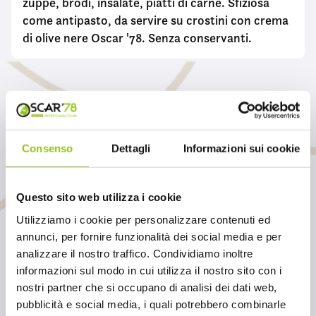
zuppe, brodi, insalate, piatti di carne. Sfiziosa
come antipasto, da servire su crostini con crema
di olive nere Oscar '78. Senza conservanti.
Vuoi saperne di più?
Contattaci per conoscere i dettagli di questo
Consenso
Dettagli
Informazioni sui cookie
prodotto e tutti gli altri articoli della nostra
selezione
Questo sito web utilizza i cookie
Utilizziamo i cookie per personalizzare contenuti ed
INVIACI UN MESSAGGIO
annunci, per fornire funzionalità dei social media e per
analizzare il nostro traffico. Condividiamo inoltre
informazioni sul modo in cui utilizza il nostro sito con i
nostri partner che si occupano di analisi dei dati web,
pubblicità e social media, i quali potrebbero combinarle