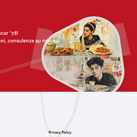
car ’78!
oni, consulenze su misura.
Privacy Policy