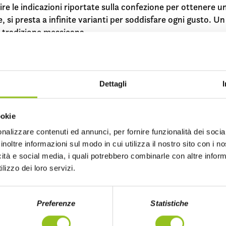
uire le indicazioni riportate sulla confezione per ottenere un
, si presta a infinite varianti per soddisfare ogni gusto. 
la tradizione messicana
Vuoi saperne di più?
Dettagli
 conoscere i dettagli di questo prodotto e tutti gli altri art
ookie
nalizzare contenuti ed annunci, per fornire funzionalità dei socia
inoltre informazioni sul modo in cui utilizza il nostro sito con i 
icità e social media, i quali potrebbero combinarle con altre inform
lizzo dei loro servizi.
Preferenze
Statistiche