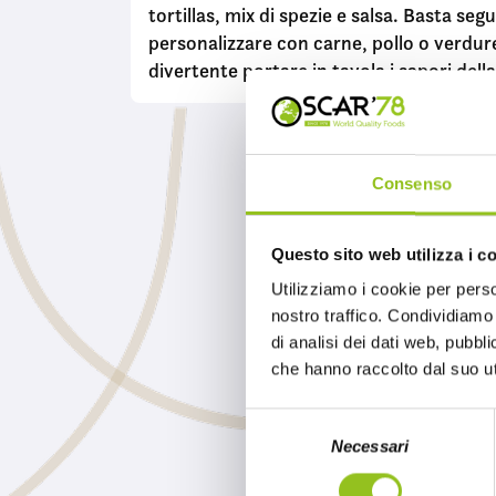
tortillas, mix di spezie e salsa. Basta seg
personalizzare con carne, pollo o verdure
divertente portare in tavola i sapori del
Consenso
Contattaci per
Questo sito web utilizza i c
Utilizziamo i cookie per perso
INVIACI UN MESSAGGIO
nostro traffico. Condividiamo 
di analisi dei dati web, pubbl
che hanno raccolto dal suo uti
S
Necessari
e
l