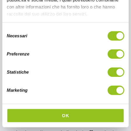
con altre informazioni che ha fornito loro o che hanno
Usata da secoli come condimento nell’Asia Orientale.
raccolto dal suo utilizzo dei loro servizi.
Racchiude il sapore concentrato del pesce e una
moderata salinità.
S
Necessari
e
l
Salsa di Ostriche
e
Preferenze
z
Realizzata seguendo il metodo tradizionale con un
i
sapore forte e un colore ricco.
o
Statistiche
n
e
Marketing
Salsa di Soia light
d
e
l
Un’alternativa alla classica salsa di soia con un sapore
c
OK
più delicato, un equilibrio tra i gusti salato, dolce e
o
amaro.
n