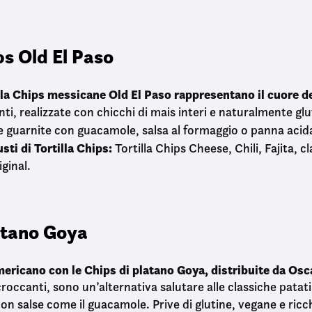
ps Old El Paso
lla Chips messicane Old El Paso rappresentano il cuore de
nti, realizzate con chicchi di mais interi e naturalmente gl
e guarnite con guacamole, salsa al formaggio o panna acid
sti di Tortilla Chips:
Tortilla Chips Cheese, Chili, Fajita, cl
iginal.
atano Goya
ericano con le Chips di platano Goya, distribuite da Osca
occanti, sono un’alternativa salutare alle classiche patati
on salse come il guacamole. Prive di glutine, vegane e ricch