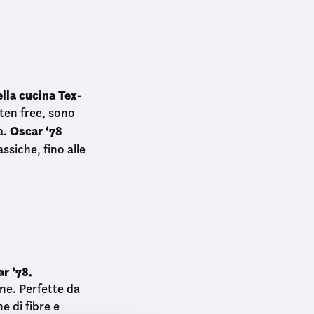
lla cucina Tex-
uten free, sono
Oscar ‘78
a.
assiche, fino alle
r ’78.
ne. Perfette da
e di fibre e