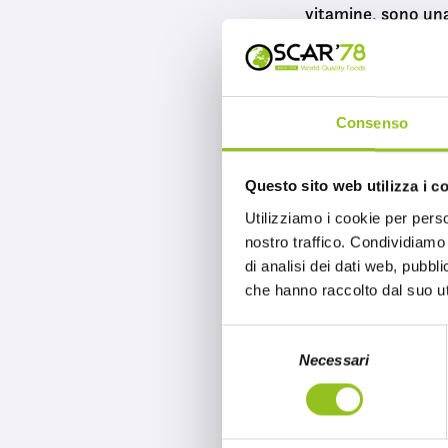
vitamine, sono una 
Patatine He
Consenso
Si vola in America
sono un classico a
Questo sito web utilizza i c
artigianale, sono r
Utilizziamo i cookie per perso
sempre autentico. 
nostro traffico. Condividiamo 
tradizionali a que
di analisi dei dati web, pubbl
che hanno raccolto dal suo uti
S
Snack etnic
Necessari
e
l
e
Questi
snack etnic
z