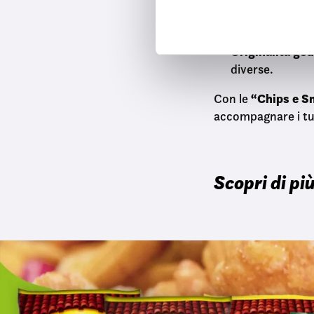
Varietà autenti
i
o
Praticità:
confe
n
Originalità go
e
diverse.
d
e
“Chips e Sn
Con le
l
accompagnare i tuo
c
o
n
s
Scopri di più
e
n
s
o