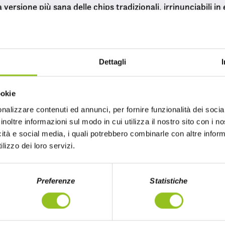
versione più sana delle chips tradizionali, irrinunciabili in 
rr’s
Dettagli
 con gli Snack Herr’s: un viaggio per le papille gustative.
mericano dello snack salato, famosissime per la loro crocc
ookie
ealizzate con patate selezionate e cotte in piccoli lotti per
nalizzare contenuti ed annunci, per fornire funzionalità dei socia
La gamma distribuita da Oscar ‘78 è ampia e originale: si s
inoltre informazioni sul modo in cui utilizza il nostro sito con i 
lli più audaci, come i gusti Blue Cheese, Jalapeno, Carolina
icità e social media, i quali potrebbero combinarle con altre inform
lizzo dei loro servizi.
i per aperitivi Oscar ‘78
Preferenze
Statistiche
i distribuiti da Oscar ‘78
offrono: