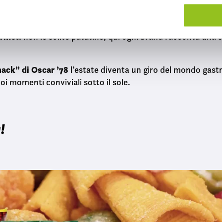
ca:
un viaggio sensoriale in ogni morso
zioni pratiche da portare ovunque
urmet:
non le solite patatine, qui ogni brand racconta una s
ack” di Oscar ’78
l’estate diventa un giro del mondo gas
i momenti conviviali sotto il sole.
!