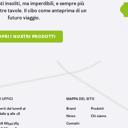
sti insoliti, ma imperdibili, e sempre più
stre tavole. Il cibo come anteprima di un
futuro viaggio.
PRI I NOSTRI PRODOTTI
I UFFICI
MAPPA DEL SITO
rti dal lunedì al
Brand
Prodotti
alle 9 alle 18
News
Chi siamo
 06 66541765
Contatti