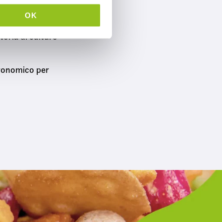
OK
toria di culture
tronomico per