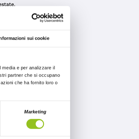
estate.
Informazioni sui cookie
 Le Patatine Herr’s
antezza e qualità
 garantire un gusto
l media e per analizzare il
pazia dai sapori
nostri partner che si occupano
 Reaper Cheese.
azioni che ha fornito loro o
Marketing