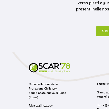
verso piatti e gu
presenti nelle no
SCO
Circonvallazione della
I NOSTR
Protezione Civile 5/7
Siamo ape
00060 Castelnuovo di Porto
venerdì d
(Roma)
Tel. +39
P.Iva 01183571007