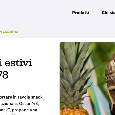
Prodotti
Chi s
I OSCAR ‘78
 estivi
78
ortare in tavola snack
nazionale. Oscar ’78,
Snack”, propone una