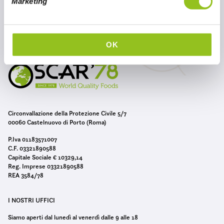
Marketing
d
e
l
c
OK
o
n
s
e
n
Circonvallazione della Protezione Civile 5/7
s
00060 Castelnuovo di Porto (Roma)
o
P.Iva 01183571007
C.F. 03321890588
Capitale Sociale € 10329,14
Reg. Imprese 03321890588
REA 3584/78
I NOSTRI UFFICI
Siamo aperti dal lunedì al venerdì dalle 9 alle 18