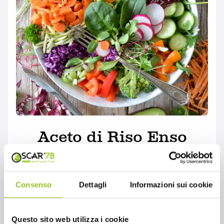
Aceto di Riso Enso
per le tue insalate:
scopri i benefici
Consenso
Dettagli
Informazioni sui cookie
MONDO OSCAR'78
,
RICETTE
L'Aceto di riso è ideale per condire piatti tipici
della cucina orientale, per insaporire insalate
Questo sito web utilizza i cookie