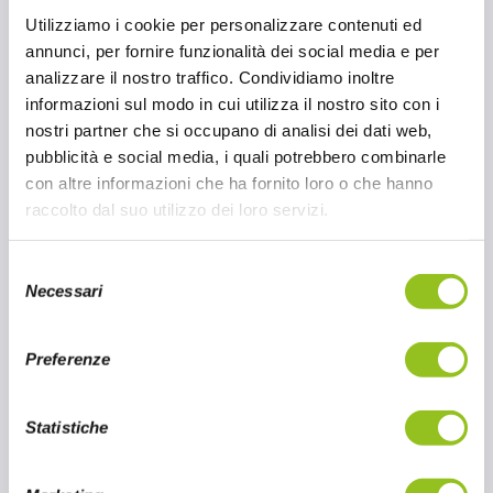
o per bilanciare il gusto di numerose salse,
Utilizziamo i cookie per personalizzare contenuti ed
grazie alla sua nota acidula, ma delicata.
annunci, per fornire funzionalità dei social media e per
Possiede tantissime proprietà benefiche:
analizzare il nostro traffico. Condividiamo inoltre
alleato delle nostre difese immunitarie, è
informazioni sul modo in cui utilizza il nostro sito con i
energizzante e ricco di vitamine, ha un'azione
nostri partner che si occupano di analisi dei dati web,
depurativa.
pubblicità e social media, i quali potrebbero combinarle
Scopri gli utilizzi in cucina, i rimedi naturali e i
con altre informazioni che ha fornito loro o che hanno
benefici per la salute dell'aceto di riso Enso:
raccolto dal suo utilizzo dei loro servizi.
brand specializzato nella realizzazione di
prodotti gourmet per la cucina orientale.
S
Necessari
e
l
26 LUG 2023
e
Preferenze
z
CONTINUA A LEGGERE
i
o
Statistiche
n
e