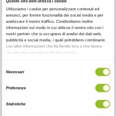
Questo sito web utilizza i cookie
festeggiare, non solo in Cina, ma in tutto
Utilizziamo i cookie per personalizzare contenuti ed
l'Oriente, con noodles, come auspicio di
annunci, per fornire funzionalità dei social media e per
lunga vita, e ravioli cinesi, simbolo di
analizzare il nostro traffico. Condividiamo inoltre
ricchezza e fortuna. Oscar ‘78 propone
informazioni sul modo in cui utilizza il nostro sito con i
molteplici piatti orientali, tra cui i prodotti
nostri partner che si occupano di analisi dei dati web,
targati Nissin. Nonostante Nissin sia
pubblicità e social media, i quali potrebbero combinarle
un'azienda storica Giapponese, le Soba Cups
con altre informazioni che ha fornito loro o che hanno
si sposano perfettamente con il Capodanno
raccolto dal suo utilizzo dei loro servizi.
Cinese, ormai diventato un momento di festa
e aggregazione, allargato a tutta la cucina
S
orientale.
Necessari
e
l
10 FEB 2024
e
Preferenze
z
CONTINUA A LEGGERE
i
o
Statistiche
n