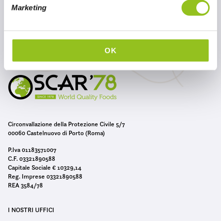
e
Marketing
d
e
l
c
OK
o
n
s
e
n
s
Circonvallazione della Protezione Civile 5/7
o
00060 Castelnuovo di Porto (Roma)
P.Iva 01183571007
C.F. 03321890588
Capitale Sociale € 10329,14
Reg. Imprese 03321890588
REA 3584/78
I NOSTRI UFFICI