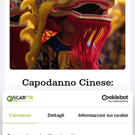
Capodanno Cinese:
Noodles Soba Cups
Nissin
Consenso
Dettagli
Informazioni sui cookie
MONDO OSCAR'78
Sta per iniziare l'anno del Drago: il 10 febbraio
2024 si celebra il Capodanno Cinese. Da