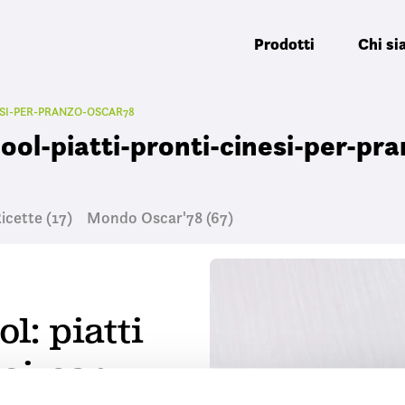
Prodotti
Chi s
ESI-PER-PRANZO-OSCAR78
ool-piatti-pronti-cinesi-per-pr
icette
(17)
Mondo Oscar'78
(67)
l: piatti
si per