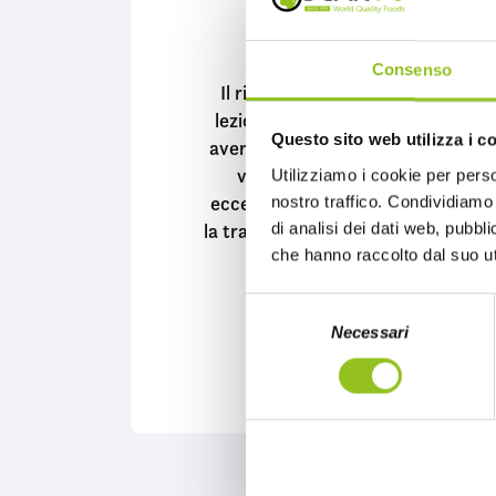
pranz
MONDO OSCAR'7
Consenso
Il ritorno a scuola segna la ripres
lezioni, lavoro, impegni quotidian
Questo sito web utilizza i c
avere a disposizione piatti pronti 
vera salvezza. Grazie a Oscar ’
Utilizziamo i cookie per perso
eccellenze alimentari dal mondo, 
nostro traffico. Condividiamo 
di analisi dei dati web, pubbl
la tradizione culinaria cinese con 
che hanno raccolto dal suo uti
autentici, pronti in po
S
17 SET 2025
Necessari
e
l
CONTINUA A LEG
e
z
i
o
n