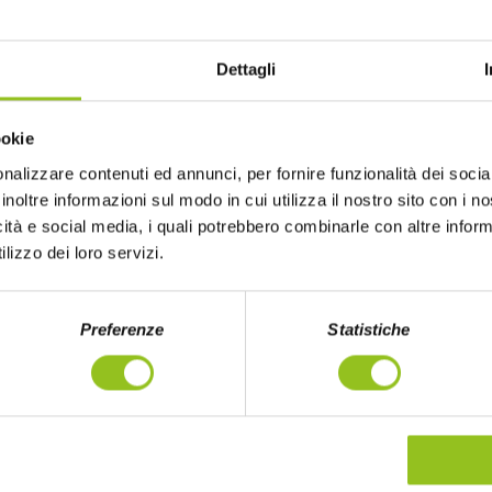
o
8
Dettagli
a dei ritmi frenetici:
i. In questo periodo,
ookie
gustosi e veloci è una
78, distributore di
nalizzare contenuti ed annunci, per fornire funzionalità dei socia
puoi portare a tavola
inoltre informazioni sul modo in cui utilizza il nostro sito con i 
icità e social media, i quali potrebbero combinarle con altre inform
un’esplosione di sapori
lizzo dei loro servizi.
chi minuti.
Preferenze
Statistiche
GERE