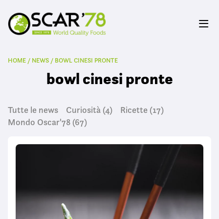
HOME
/
NEWS
/
BOWL CINESI PRONTE
bowl cinesi pronte
Tutte le news
Curiosità
(4)
Ricette
(17)
Mondo Oscar'78
(67)