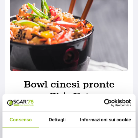
Bowl cinesi pronte
ChinEat
MONDO OSCAR'78
Le Bowl cinesi pronte ChinEat, distribuite da
Consenso
Dettagli
Informazioni sui cookie
Oscar ‘78, rappresentano una soluzione
ideale per chi desidera assaporare l'autentica