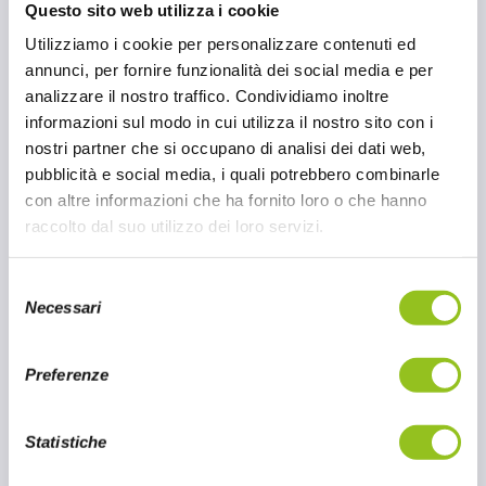
cucina cinese. Queste ciotole pronte all'uso
Questo sito web utilizza i cookie
combinano ingredienti di alta qualità con
Utilizziamo i cookie per personalizzare contenuti ed
ricette tradizionali, offrendo un pasto
annunci, per fornire funzionalità dei social media e per
gustoso e veloce da preparare in pochi
analizzare il nostro traffico. Condividiamo inoltre
minuti. Ogni bowl include noodles premium,
informazioni sul modo in cui utilizza il nostro sito con i
salse saporite e verdure selezionate,
nostri partner che si occupano di analisi dei dati web,
permettendo di esplorare i sapori delle
pubblicità e social media, i quali potrebbero combinarle
diverse regioni della Cina. Ad esempio, la
con altre informazioni che ha fornito loro o che hanno
Cantonese Soy Bowl offre i delicati sapori del
raccolto dal suo utilizzo dei loro servizi.
Canton, mentre la Sichuan Fiery Bowl porta
in tavola le spezie piccanti tipiche del
S
Sichuan.
Necessari
e
l
21 MAG 2025
e
Preferenze
z
CONTINUA A LEGGERE
i
o
Statistiche
n