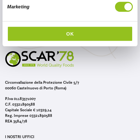
e
Marketing
d
e
l
c
OK
o
n
s
e
n
s
Circonvallazione della Protezione Civile 5/7
o
00060 Castelnuovo di Porto (Roma)
P.Iva 01183571007
C.F. 03321890588
Capitale Sociale € 10329,14
Reg. Imprese 03321890588
REA 3584/78
I NOSTRI UFFICI