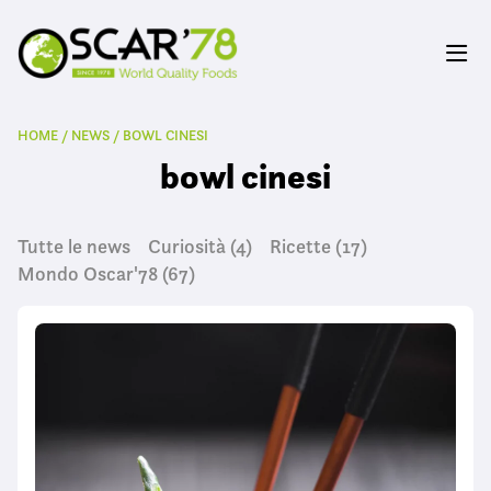
HOME
/
NEWS
/
BOWL CINESI
bowl cinesi
Tutte le news
Curiosità
(4)
Ricette
(17)
Mondo Oscar'78
(67)