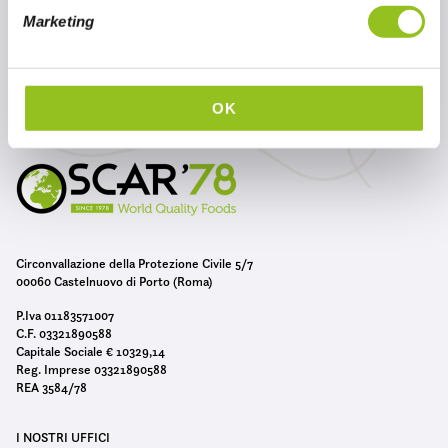
e
Marketing
d
e
l
c
OK
o
n
s
e
n
s
Circonvallazione della Protezione Civile 5/7
o
00060 Castelnuovo di Porto (Roma)
P.Iva 01183571007
C.F. 03321890588
Capitale Sociale € 10329,14
Reg. Imprese 03321890588
REA 3584/78
I NOSTRI UFFICI