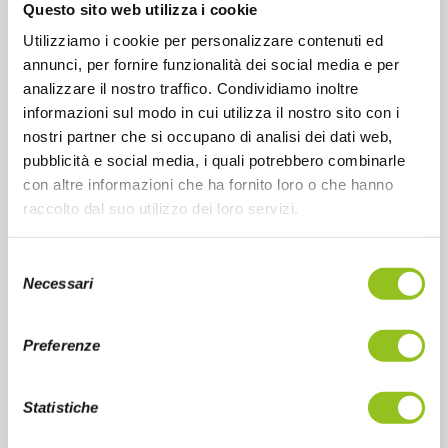
cucina cinese. Queste ciotole pronte all'uso
Questo sito web utilizza i cookie
combinano ingredienti di alta qualità con
Utilizziamo i cookie per personalizzare contenuti ed
ricette tradizionali, offrendo un pasto
annunci, per fornire funzionalità dei social media e per
gustoso e veloce da preparare in pochi
analizzare il nostro traffico. Condividiamo inoltre
minuti. Ogni bowl include noodles premium,
informazioni sul modo in cui utilizza il nostro sito con i
salse saporite e verdure selezionate,
nostri partner che si occupano di analisi dei dati web,
permettendo di esplorare i sapori delle
pubblicità e social media, i quali potrebbero combinarle
diverse regioni della Cina. Ad esempio, la
con altre informazioni che ha fornito loro o che hanno
Cantonese Soy Bowl offre i delicati sapori del
raccolto dal suo utilizzo dei loro servizi.
Canton, mentre la Sichuan Fiery Bowl porta
in tavola le spezie piccanti tipiche del
S
Sichuan.
Necessari
e
l
21 MAG 2025
e
Preferenze
z
CONTINUA A LEGGERE
i
o
Statistiche
n