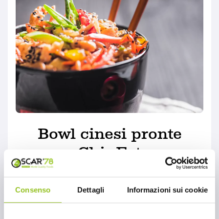
Bowl cinesi pronte
ChinEat
MONDO OSCAR'78
Le Bowl cinesi pronte ChinEat, distribuite da
Consenso
Dettagli
Informazioni sui cookie
Oscar ‘78, rappresentano una soluzione
ideale per chi desidera assaporare l'autentica