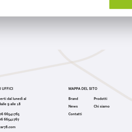
I UFFICI
MAPPA DEL SITO
rti dal lunedì al
Brand
Prodotti
alle 9 alle 18
News
Chi siamo
 06 66541765
Contatti
06 66541767
car78.com