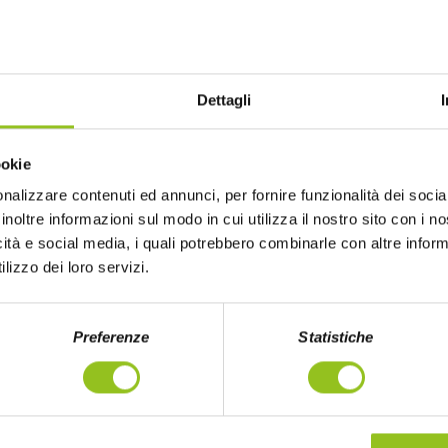
n
8
il 10 febbraio 2024 si
Dettagli
steggiare, non solo in
noodles, come auspicio
imbolo di ricchezza e
ookie
ici piatti orientali,
nalizzare contenuti ed annunci, per fornire funzionalità dei socia
 Nonostante Nissin sia
inoltre informazioni sul modo in cui utilizza il nostro sito con i 
 Soba Cups si sposano
icità e social media, i quali potrebbero combinarle con altre inform
nno Cinese, ormai
lizzo dei loro servizi.
a e aggregazione,
na orientale.
Preferenze
Statistiche
GERE