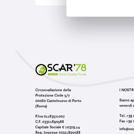
o
n
e
d
e
l
c
o
n
s
e
n
s
Circonvallazione della
I NOSTR
Protezione Civile 5/7
o
Siamo ape
00060 Castelnuovo di Porto
venerdì d
(Roma)
Tel. +39
P.Iva 01183571007
Fax +39 
C.F. 03321890588
Capitale Sociale € 10329,14
info@os
Reg. Imprese 03321890588