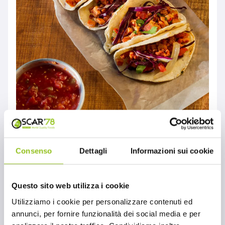
Fajita Kit senza
Consenso
Dettagli
Informazioni sui cookie
glutine Old El Paso
MONDO OSCAR'78
Questo sito web utilizza i cookie
Il Fajita Kit senza glutine Old El Paso,
distribuito da Oscar '78, è la soluzione
Utilizziamo i cookie per personalizzare contenuti ed
perfetta per chi ama la cucina messicana ma
annunci, per fornire funzionalità dei social media e per