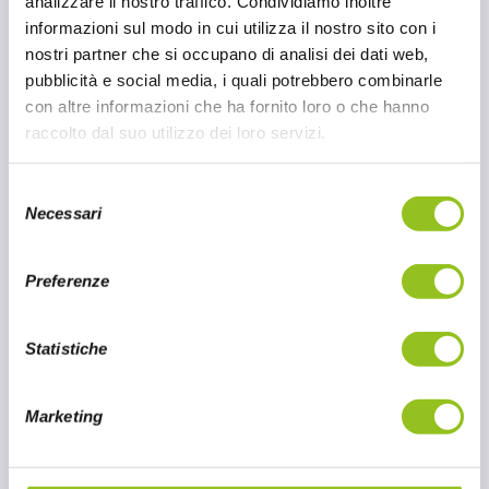
analizzare il nostro traffico. Condividiamo inoltre
ha la necessità di seguire una dieta senza
informazioni sul modo in cui utilizza il nostro sito con i
glutine. Questo kit è pensato per rendere
nostri partner che si occupano di analisi dei dati web,
facile e veloce la preparazione delle classiche
pubblicità e social media, i quali potrebbero combinarle
fajitas, mantenendo intatto tutto il gusto e
con altre informazioni che ha fornito loro o che hanno
l'autenticità dei sapori messicani.
raccolto dal suo utilizzo dei loro servizi.
6 NOV 2024
S
Necessari
e
CONTINUA A LEGGERE
l
e
Preferenze
z
i
o
Statistiche
n
e
Marketing
d
e
l