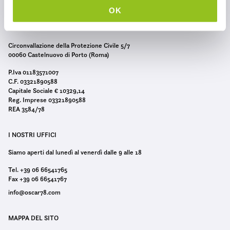
c
OK
o
n
s
Circonvallazione della Protezione Civile 5/7
00060 Castelnuovo di Porto (Roma)
e
n
P.Iva 01183571007
C.F. 03321890588
s
Capitale Sociale € 10329,14
o
Reg. Imprese 03321890588
REA 3584/78
I NOSTRI UFFICI
Siamo aperti dal lunedì al venerdì dalle 9 alle 18
Tel. +39 06 66541765
Fax +39 06 66541767
info@oscar78.com
MAPPA DEL SITO