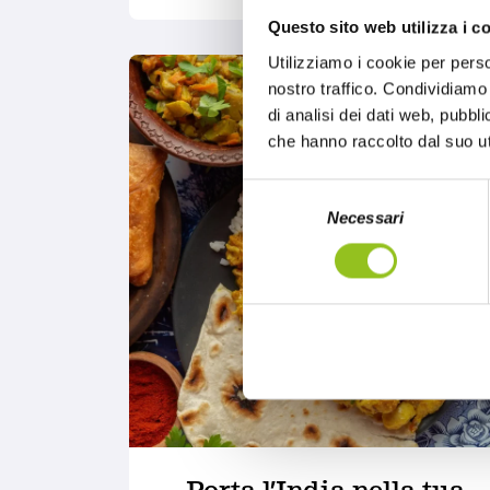
Questo sito web utilizza i c
Utilizziamo i cookie per perso
nostro traffico. Condividiamo 
di analisi dei dati web, pubbl
che hanno raccolto dal suo uti
S
Necessari
e
l
e
z
i
o
n
e
d
e
l
Porta l’India nella tua