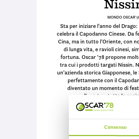
Nissi
MONDO OSCAR'7
Sta per iniziare l'anno del Drago: 
celebra il Capodanno Cinese. Da fe
Cina, ma in tutto l'Oriente, con 
di lunga vita, e ravioli cinesi, s
fortuna. Oscar ‘78 propone moltepl
tra cui i prodotti targati Nissin.
un'azienda storica Giapponese, le
perfettamente con il Capoda
diventato un momento di fest
allargato a tutta la cuci
10 FEB 2024
Consenso
CONTINUA A LEG