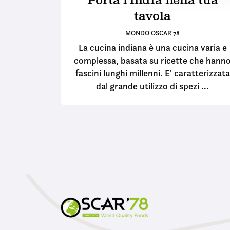
c
tavola
o
n
MONDO OSCAR'78
s
La cucina indiana è una cucina varia e
e
complessa, basata su ricette che hann
n
fascini lunghi millenni. E' caratterizzata
s
dal grande utilizzo di spezi ...
o