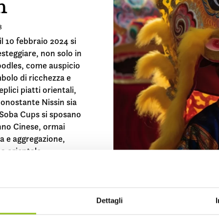
n
8
il 10 febbraio 2024 si
steggiare, non solo in
noodles, come auspicio
imbolo di ricchezza e
ici piatti orientali,
 Nonostante Nissin sia
 Soba Cups si sposano
nno Cinese, ormai
a e aggregazione,
na orientale.
Dettagli
GERE