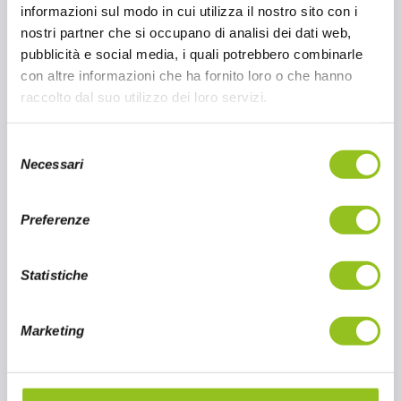
cucina cinese. Tra i brand proposti da Oscar’
informazioni sul modo in cui utilizza il nostro sito con i
78, troviamo ChinEAT: azienda specializzata
nostri partner che si occupano di analisi dei dati web,
nella diffusione dei sapori autentici della
pubblicità e social media, i quali potrebbero combinarle
cucina cinese.
con altre informazioni che ha fornito loro o che hanno
raccolto dal suo utilizzo dei loro servizi.
5 MAR 2025
S
CONTINUA A LEGGERE
Necessari
e
l
e
Preferenze
z
i
o
Statistiche
n
e
Marketing
d
e
l