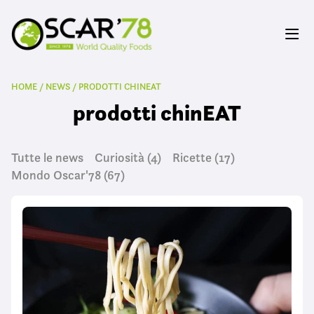
HOME
/
NEWS
/
PRODOTTI CHINEAT
prodotti chinEAT
Tutte le news
Curiosità
(4)
Ricette
(17)
Mondo Oscar'78
(67)