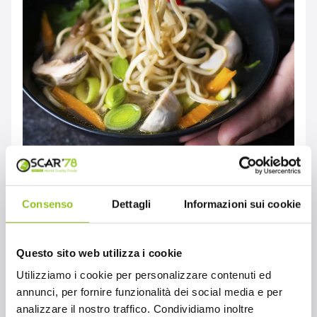
Cucina cinese: in
Consenso
Dettagli
Informazioni sui cookie
viaggio con Oscar ‘78
MONDO OSCAR'78
Questo sito web utilizza i cookie
Oscar ‘78 – azienda che importa e
Utilizziamo i cookie per personalizzare contenuti ed
distribuisce prodotti alimentari da tutto il
annunci, per fornire funzionalità dei social media e per
mondo – oggi vi invita in un viaggio nella
analizzare il nostro traffico. Condividiamo inoltre