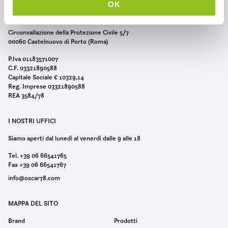
c
OK
o
n
Circonvallazione della Protezione Civile 5/7
s
00060 Castelnuovo di Porto (Roma)
e
P.Iva 01183571007
n
C.F. 03321890588
s
Capitale Sociale € 10329,14
Reg. Imprese 03321890588
o
REA 3584/78
I NOSTRI UFFICI
Siamo aperti dal lunedì al venerdì dalle 9 alle 18
Tel. +39 06 66541765
Fax +39 06 66541767
info@oscar78.com
MAPPA DEL SITO
Brand
Prodotti