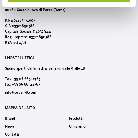
o
Circonvallazione della Protezione Civile 5/7
n
00060 Castelnuovo di Porto (Roma)
s
P.Iva 01183571007
e
C.F. 03321890588
n
Capitale Sociale € 10329,14
Reg. Imprese 03321890588
s
REA 3584/78
o
I NOSTRI UFFICI
Siamo aperti dal lunedì al venerdì dalle 9 alle 18
Tel. +39 06 66541765
Fax +39 06 66541767
info@oscar78.com
MAPPA DEL SITO
Brand
Prodotti
News
Chi siamo
Contatti