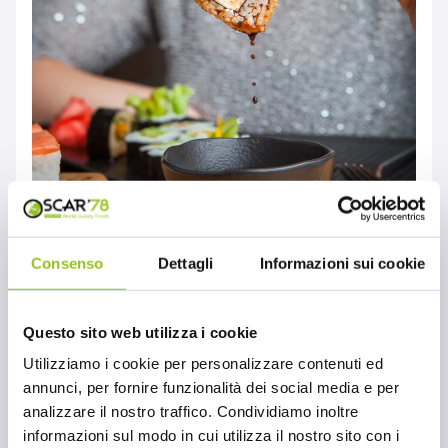
Consenso
Dettagli
Informazioni sui cookie
Cucina giapponese: in
viaggio con Oscar ‘78
Questo sito web utilizza i cookie
MONDO OSCAR'78
Utilizziamo i cookie per personalizzare contenuti ed
Cucina giapponese: in viaggio con Oscar ‘78.
annunci, per fornire funzionalità dei social media e per
Oscar '78 è un punto di riferimento nella
analizzare il nostro traffico. Condividiamo inoltre
distribuzione di specialità alimentari
informazioni sul modo in cui utilizza il nostro sito con i