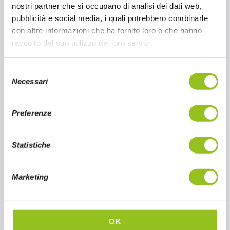
internazionali, con un'attenzione particolare
nostri partner che si occupano di analisi dei dati web,
ai prodotti giapponesi.
pubblicità e social media, i quali potrebbero combinarle
con altre informazioni che ha fornito loro o che hanno
raccolto dal suo utilizzo dei loro servizi.
4 GIU 2025
CONTINUA A LEGGERE
S
Necessari
e
l
e
Preferenze
z
i
o
Statistiche
n
e
Marketing
d
e
l
c
OK