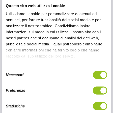
Questo sito web utilizza i cookie
Utilizziamo i cookie per personalizzare contenuti ed
annunci, per fornire funzionalità dei social media e per
analizzare il nostro traffico. Condividiamo inoltre
informazioni sul modo in cui utilizza il nostro sito con i
nostri partner che si occupano di analisi dei dati web,
pubblicità e social media, i quali potrebbero combinarle
con altre informazioni che ha fornito loro o che hanno
raccolto dal suo utilizzo dei loro servizi.
S
Necessari
e
Dolci di Natale con la Panela
l
zucchero di canna Goya
e
Preferenze
z
MONDO OSCAR'78
,
RICETTE
i
o
Statistiche
n