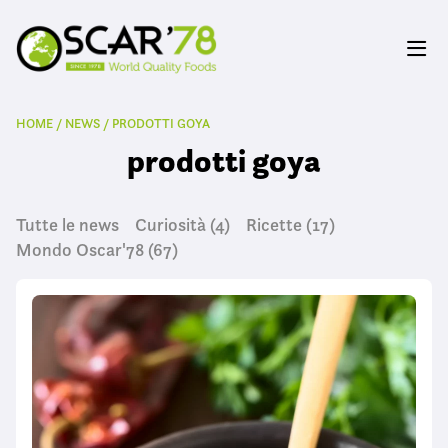
HOME
/
NEWS
/
PRODOTTI GOYA
prodotti goya
Tutte le news
Curiosità
(4)
Ricette
(17)
Mondo Oscar'78
(67)