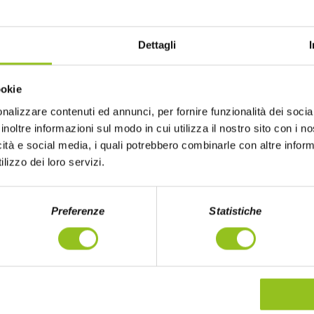
8
 ChinEAT, e distribuito
ntico gusto del ramen
Dettagli
 nel nord-ovest della
ookie
 suoi noodles freschi
 aromatico. Il piatto
nalizzare contenuti ed annunci, per fornire funzionalità dei socia
inoltre informazioni sul modo in cui utilizza il nostro sito con i 
a cucina musulmana
icità e social media, i quali potrebbero combinarle con altre inform
 fusione delle culture
lizzo dei loro servizi.
 Seta.
Preferenze
Statistiche
GERE