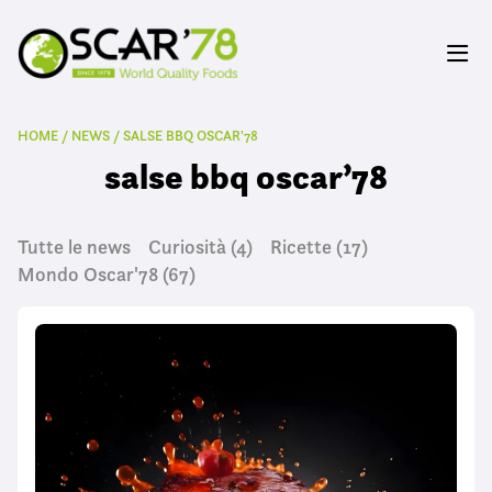
HOME
/
NEWS
/
SALSE BBQ OSCAR'78
salse bbq oscar’78
Tutte le news
Curiosità
(4)
Ricette
(17)
Mondo Oscar'78
(67)