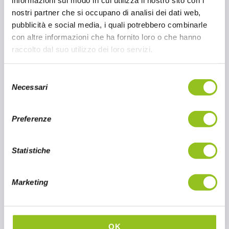
Sweet Baby Ray's è l'azienda americana n.1
nostri partner che si occupano di analisi dei dati web,
per la produzione di Salse BBQ.
pubblicità e social media, i quali potrebbero combinarle
con altre informazioni che ha fornito loro o che hanno
raccolto dal suo utilizzo dei loro servizi.
3 LUG 2024
S
CONTINUA A LEGGERE
Necessari
e
l
e
Preferenze
z
i
o
Statistiche
n
e
Marketing
d
e
l
c
OK