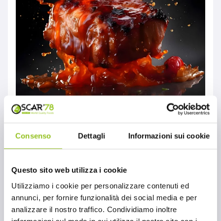
Barbecue e le salse
Consenso
Dettagli
Informazioni sui cookie
perfette
Questo sito web utilizza i cookie
MONDO OSCAR'78
Salse perfette per il barbecue. Sono le salse
Utilizziamo i cookie per personalizzare contenuti ed
Barbecue Sweet Baby Ray's proposte da
annunci, per fornire funzionalità dei social media e per
analizzare il nostro traffico. Condividiamo inoltre
Oscar '78: un'esplosione di sapori e aromi.
informazioni sul modo in cui utilizza il nostro sito con i