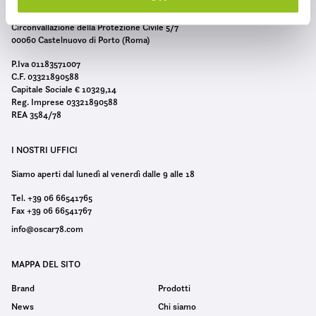
o
n
Circonvallazione della Protezione Civile 5/7
00060 Castelnuovo di Porto (Roma)
s
e
P.Iva 01183571007
C.F. 03321890588
n
Capitale Sociale € 10329,14
s
Reg. Imprese 03321890588
o
REA 3584/78
I NOSTRI UFFICI
Siamo aperti dal lunedì al venerdì dalle 9 alle 18
Tel. +39 06 66541765
Fax +39 06 66541767
info@oscar78.com
MAPPA DEL SITO
Brand
Prodotti
News
Chi siamo