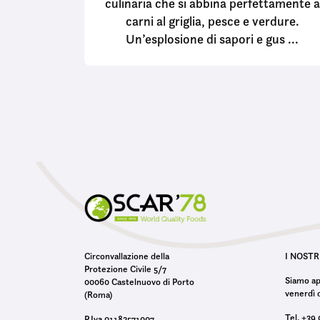
culinaria che si abbina perfettamente a
n
carni al griglia, pesce e verdure.
s
Un’esplosione di sapori e gus ...
e
n
s
o
Circonvallazione della
I NOSTR
Protezione Civile 5/7
Siamo ape
00060 Castelnuovo di Porto
venerdì d
(Roma)
Tel. +39
P.Iva 01183571007