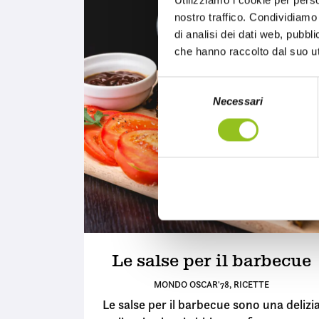
Utilizziamo i cookie per perso
nostro traffico. Condividiamo 
di analisi dei dati web, pubbl
che hanno raccolto dal suo uti
S
Necessari
e
l
e
z
i
o
n
e
d
e
Le salse per il barbecue
l
MONDO OSCAR'78
,
RICETTE
c
Le salse per il barbecue sono una delizi
o