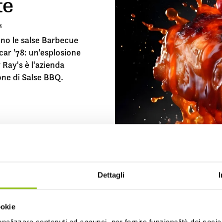
te
8
ono le salse Barbecue
ar '78: un'esplosione
 Ray's è l'azienda
one di Salse BBQ.
GERE
Dettagli
ookie