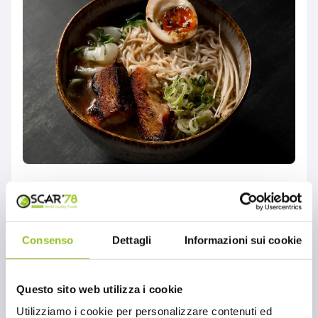
Cucina giapponese:
Soba Bag Nissin
Consenso
Dettagli
Informazioni sui cookie
MONDO OSCAR'78
Cucina giapponese: Soba Bag Nissin. La
cucina giapponese è ricca di sapori, tradizioni
Questo sito web utilizza i cookie
e metodi di preparazione unici. Tra i piatti più
Utilizziamo i cookie per personalizzare contenuti ed