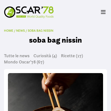
HOME
/
NEWS
/
SOBA BAG NISSIN
soba bag nissin
Tutte le news
Curiosità
(4)
Ricette
(17)
Mondo Oscar'78
(67)