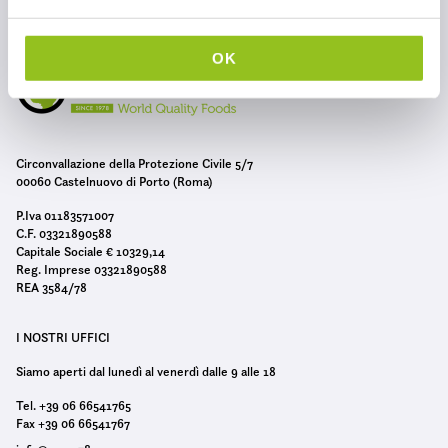
e
l
c
OK
o
n
s
e
Circonvallazione della Protezione Civile 5/7
n
00060 Castelnuovo di Porto (Roma)
s
P.Iva 01183571007
o
C.F. 03321890588
Capitale Sociale € 10329,14
Reg. Imprese 03321890588
REA 3584/78
I NOSTRI UFFICI
Siamo aperti dal lunedì al venerdì dalle 9 alle 18
Tel. +39 06 66541765
Fax +39 06 66541767