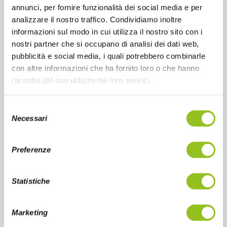
amati e versatili si trovano i Soba: una varietà
annunci, per fornire funzionalità dei social media e per
di noodles di grano saraceno molto amata in
analizzare il nostro traffico. Condividiamo inoltre
Giappone. Nissin ha introdotto una nuova
informazioni sul modo in cui utilizza il nostro sito con i
innovazione culinaria: i Soba Bag Nissin.
nostri partner che si occupano di analisi dei dati web,
Un'opzione conveniente e deliziosa per
pubblicità e social media, i quali potrebbero combinarle
godere dei sapori autentici dei soba in
con altre informazioni che ha fornito loro o che hanno
qualsiasi momento e ovunque. Distribuiti da
raccolto dal suo utilizzo dei loro servizi.
Oscar '78.
S
Necessari
22 MAG 2024
e
l
CONTINUA A LEGGERE
e
Preferenze
z
i
o
Statistiche
n
e
Marketing
d