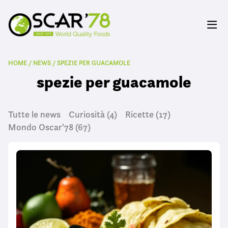
HOME
/
NEWS
/
SPEZIE PER GUACAMOLE
spezie per guacamole
Tutte le news
Curiosità
(4)
Ricette
(17)
Mondo Oscar'78
(67)