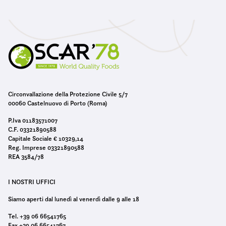
o
Circonvallazione della Protezione Civile 5/7
00060 Castelnuovo di Porto (Roma)
P.Iva 01183571007
C.F. 03321890588
Capitale Sociale € 10329,14
Reg. Imprese 03321890588
REA 3584/78
I NOSTRI UFFICI
Siamo aperti dal lunedì al venerdì dalle 9 alle 18
Tel. +39 06 66541765
Fax +39 06 66541767