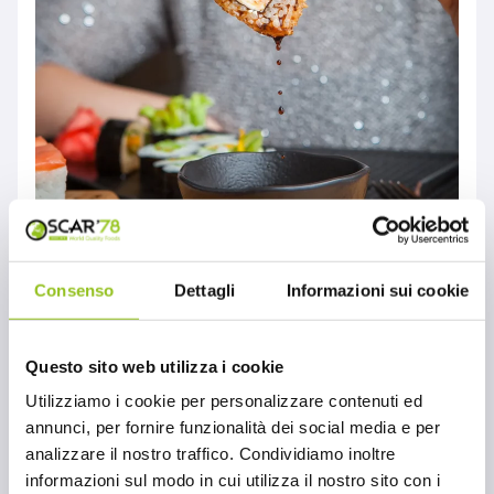
Consenso
Dettagli
Informazioni sui cookie
Cucina giapponese: in
viaggio con Oscar ‘78
Questo sito web utilizza i cookie
MONDO OSCAR'78
Utilizziamo i cookie per personalizzare contenuti ed
Cucina giapponese: in viaggio con Oscar ‘78.
annunci, per fornire funzionalità dei social media e per
Oscar '78 è un punto di riferimento nella
analizzare il nostro traffico. Condividiamo inoltre
distribuzione di specialità alimentari
informazioni sul modo in cui utilizza il nostro sito con i