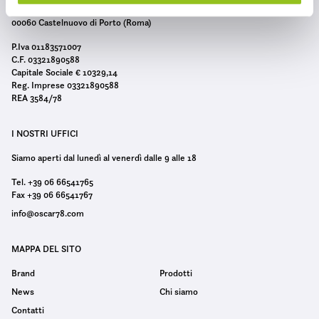
o
Circonvallazione della Protezione Civile 5/7
n
00060 Castelnuovo di Porto (Roma)
s
P.Iva 01183571007
e
C.F. 03321890588
n
Capitale Sociale € 10329,14
Reg. Imprese 03321890588
s
REA 3584/78
o
I NOSTRI UFFICI
Siamo aperti dal lunedì al venerdì dalle 9 alle 18
Tel. +39 06 66541765
Fax +39 06 66541767
info@oscar78.com
MAPPA DEL SITO
Brand
Prodotti
News
Chi siamo
Contatti