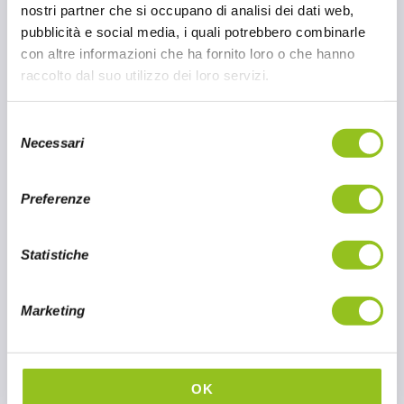
internazionali, con un'attenzione particolare
nostri partner che si occupano di analisi dei dati web,
ai prodotti giapponesi.
pubblicità e social media, i quali potrebbero combinarle
con altre informazioni che ha fornito loro o che hanno
raccolto dal suo utilizzo dei loro servizi.
4 GIU 2025
CONTINUA A LEGGERE
S
Necessari
e
l
e
Preferenze
z
i
o
Statistiche
n
e
Marketing
d
e
l
c
OK