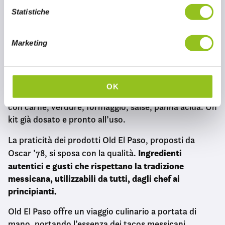
salsa chili, verdure, guacamole.
o
Statistiche
n
e
Taco Kit Old El Paso
Marketing
d
e
Il
Taco Kit Old El Paso
, distribuito da Oscar ’78, è un
l
kit per la preparazione di deliziosi Tacos:
conchiglie
c
OK
fritte di mais, tipiche della cucina Tex-Mex, da farcire
o
con carne, verdure, formaggio, salse, panna acida. Un
n
kit già dosato e pronto all’uso.
s
e
La praticità dei prodotti Old El Paso, proposti da
n
Ingredienti
Oscar ’78, si sposa con la qualità.
s
autentici e gusti che rispettano la tradizione
o
messicana, utilizzabili da tutti, dagli chef ai
principianti.
Old El Paso offre un viaggio culinario a portata di
mano, portando l’essenza dei tacos messicani