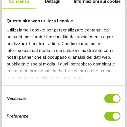
Tacos Old El Paso
Consenso
Dettagli
Informazioni sui cookie
Old El Paso e
Oscar ’78
,
Grazie ad aziende come
è
Questo sito web utilizza i cookie
possibile immergersi nell’essenza dei tacos messicani
Utilizziamo i cookie per personalizzare contenuti ed
Un’esperienza
senza dover viaggiare fino in Messico.
annunci, per fornire funzionalità dei social media e per
autentica che porta il sapore dei tacos direttamente
analizzare il nostro traffico. Condividiamo inoltre
nelle nostre cucine.
informazioni sul modo in cui utilizza il nostro sito con i
nostri partner che si occupano di analisi dei dati web,
pubblicità e social media, i quali potrebbero combinarle
Taco Shells Old El Paso Oscar ’78
con altre informazioni che ha fornito loro o che hanno
raccolto dal suo utilizzo dei loro servizi.
Taco Shells Old El Paso,
distribuiti da Oscar ’78,
sono 12 conchiglie di mais per tacos:
croccanti
S
Necessari
tortillas fritte con doppia cottura per una
e
croccantezza extra. Piatto tipico e sfizioso della
l
e
cucina Tex-Mex da farcire a piacimento con carne,
Preferenze
z
formaggio fuso, cipolla cruda, insalata croccante,
i