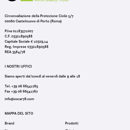
Circonvallazione della Protezione Civile 5/7
00060 Castelnuovo di Porto (Roma)
P.Iva 01183571007
C.F. 03321890588
Capitale Sociale € 10329,14
Reg. Imprese 03321890588
REA 3584/78
I NOSTRI UFFICI
Siamo aperti dal lunedì al venerdì dalle 9 alle 18
Tel. +39 06 66541765
Fax +39 06 66541767
info@oscar78.com
MAPPA DEL SITO
Brand
Prodotti