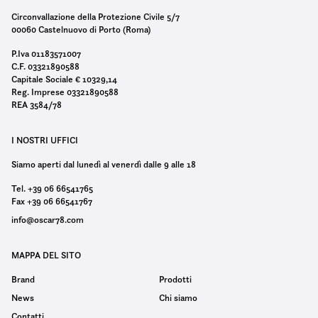
Circonvallazione della Protezione Civile 5/7
00060 Castelnuovo di Porto (Roma)
P.Iva 01183571007
C.F. 03321890588
Capitale Sociale € 10329,14
Reg. Imprese 03321890588
REA 3584/78
I NOSTRI UFFICI
Siamo aperti dal lunedì al venerdì dalle 9 alle 18
Tel. +39 06 66541765
Fax +39 06 66541767
info@oscar78.com
MAPPA DEL SITO
Brand
Prodotti
News
Chi siamo
Contatti