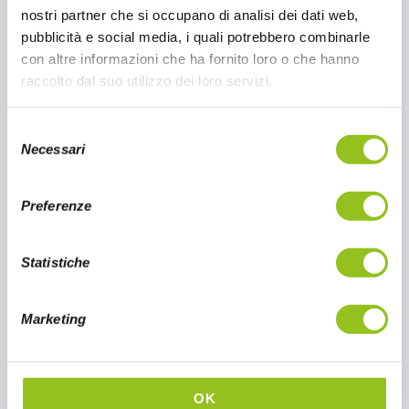
nostri partner che si occupano di analisi dei dati web,
pubblicità e social media, i quali potrebbero combinarle
con altre informazioni che ha fornito loro o che hanno
raccolto dal suo utilizzo dei loro servizi.
S
Necessari
e
l
e
Preferenze
z
i
o
Statistiche
n
e
Marketing
d
e
Noodles Nissin pronti all’uso
l
MONDO OSCAR'78
c
OK