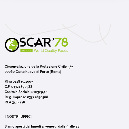
s
o
Circonvallazione della Protezione Civile 5/7
00060 Castelnuovo di Porto (Roma)
P.Iva 01183571007
C.F. 03321890588
Capitale Sociale € 10329,14
Reg. Imprese 03321890588
REA 3584/78
I NOSTRI UFFICI
Siamo aperti dal lunedì al venerdì dalle 9 alle 18