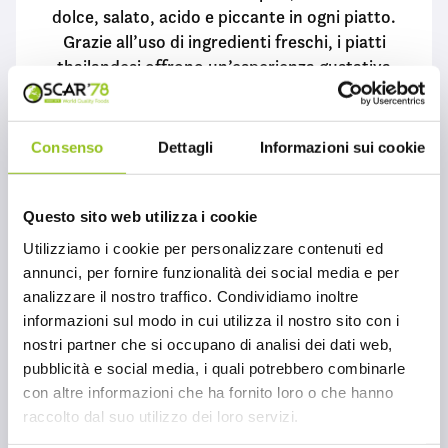
dolce, salato, acido e piccante in ogni piatto.
Grazie all’uso di ingredienti freschi, i piatti
thailandesi offrono un’esperienza gustativa
unica e appagante. Oscar ‘78 ti porta in
viaggio tra le specialità della cucina Thai
grazie ai prodotti SIAM.
Consenso
Dettagli
Informazioni sui cookie
2 APR 2025
Questo sito web utilizza i cookie
CONTINUA A LEGGERE
Utilizziamo i cookie per personalizzare contenuti ed
annunci, per fornire funzionalità dei social media e per
analizzare il nostro traffico. Condividiamo inoltre
informazioni sul modo in cui utilizza il nostro sito con i
nostri partner che si occupano di analisi dei dati web,
pubblicità e social media, i quali potrebbero combinarle
con altre informazioni che ha fornito loro o che hanno
raccolto dal suo utilizzo dei loro servizi.