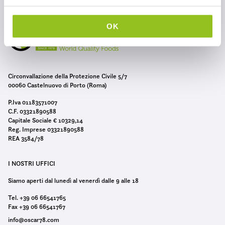
l
c
OK
o
n
s
e
Circonvallazione della Protezione Civile 5/7
n
00060 Castelnuovo di Porto (Roma)
s
P.Iva 01183571007
o
C.F. 03321890588
Capitale Sociale € 10329,14
Reg. Imprese 03321890588
REA 3584/78
I NOSTRI UFFICI
Siamo aperti dal lunedì al venerdì dalle 9 alle 18
Tel. +39 06 66541765
Fax +39 06 66541767
info@oscar78.com