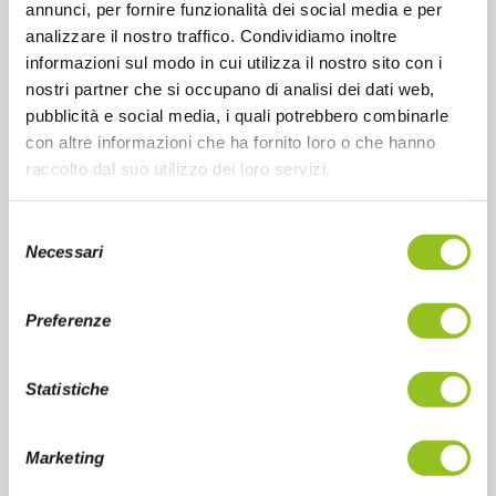
annunci, per fornire funzionalità dei social media e per
Ricavata dai semi di sesamo macinati, questa
analizzare il nostro traffico. Condividiamo inoltre
salsa, distribuita da Oscar '78, ha una
informazioni sul modo in cui utilizza il nostro sito con i
consistenza cremosa e un sapore
nostri partner che si occupano di analisi dei dati web,
leggermente nocciolato. Si sposa
pubblicità e social media, i quali potrebbero combinarle
perfettamente con una vasta gamma di
con altre informazioni che ha fornito loro o che hanno
ingredienti e si presta a numerosi utilizzi in
raccolto dal suo utilizzo dei loro servizi.
cucina.
S
20 MAR 2024
Necessari
e
l
CONTINUA A LEGGERE
e
Preferenze
z
i
o
Statistiche
n
e
Marketing
d
e