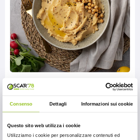
Come utilizzare la
salsa Tahini Mighty
Consenso
Dettagli
Informazioni sui cookie
Sesame
MONDO OSCAR'78
,
RICETTE
Questo sito web utilizza i cookie
La salsa Tahini Mighty Sesame non è solo un
Utilizziamo i cookie per personalizzare contenuti ed
condimento, è una vera esplosione di sapori.